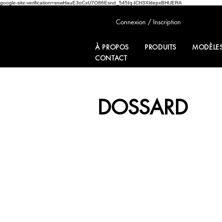
google-site-verification=snwHauE3oCxU7O86Esnd_545Iq-ICH3XldepxBHUERA
Connexion / Inscription
À PROPOS
PRODUITS
MODÈLE
CONTACT
DOSSARD