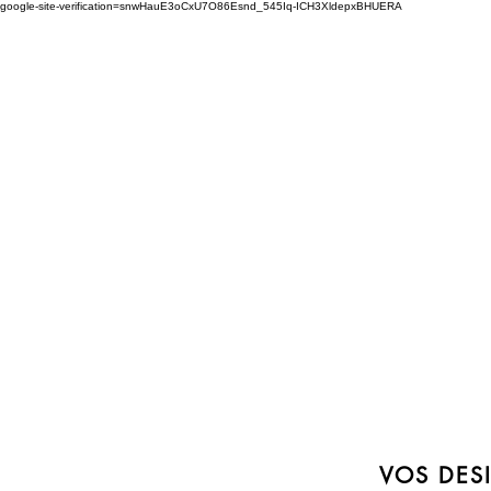
google-site-verification=snwHauE3oCxU7O86Esnd_545Iq-ICH3XldepxBHUERA
Connexion / Inscription
À PROPOS
PRODUITS
MODÈLE
CONTACT
VOS DESI