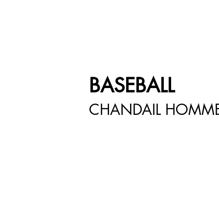
google-site-verification=snwHauE3oCxU7O86Esnd_545Iq-ICH3XldepxBHUERA
Connexion / Inscription
À PROPOS
PRODUITS
MODÈLE
CONTACT
BASEBALL
CHANDAIL HOMM