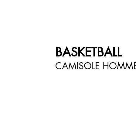
google-site-verification=snwHauE3oCxU7O86Esnd_545Iq-ICH3XldepxBHUERA
Connexion / Inscription
À PROPOS
PRODUITS
MODÈLE
CONTACT
BASKETBALL
CAMISOLE HOMME