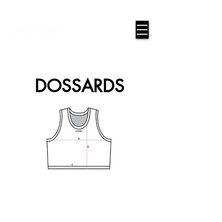
google-site-verification=snwHauE3oCxU7O86Esnd_545Iq-
ICH3XldepxBHUERA
Connexion / Inscription
DOSSARDS