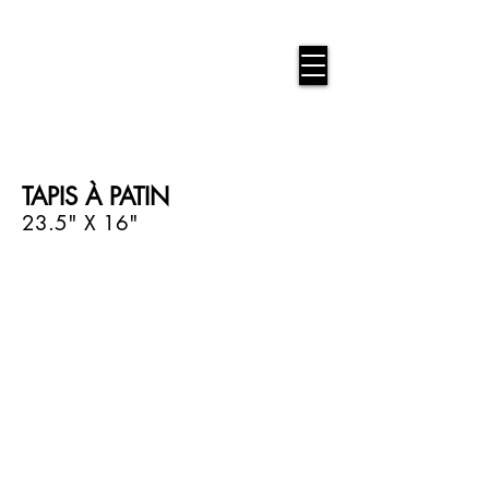
google-site-verification=snwHauE3oCxU7O86Esnd_545Iq-
ICH3XldepxBHUERA
Connexion / Inscription
TAPIS À PATIN
23.5" X 16"
MAT-01
MAT-02
MAT-03
MAT-04
MAT-05
MAT-06
MAT-07
MAT-08