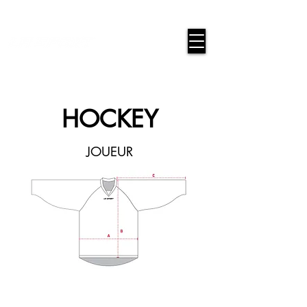
google-site-verification=snwHauE3oCxU7O86Esnd_545Iq-
ICH3XldepxBHUERA
Connexion / Inscription
HOCKEY
JOUEUR