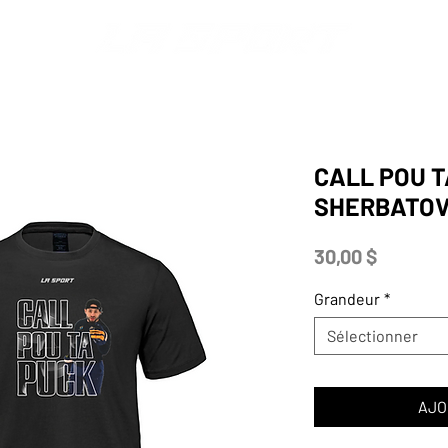
S
MERCH
AFFICHAGE
POLICES + LOGOS
CATALOGU
CALL POU T
SHERBATO
Prix
30,00 $
Grandeur
*
Sélectionner
AJO