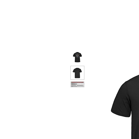
google-site-verification=snwHauE3oCxU7O86Esnd_545Iq-ICH3XldepxBHUERA
Connexion / Inscription
À PROPOS
PRODUITS
MODÈLE
CONTACT