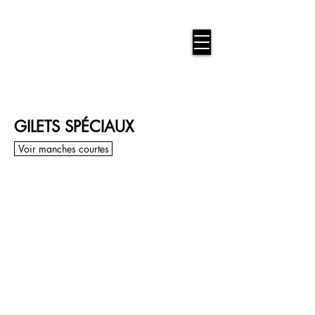
google-site-verification=snwHauE3oCxU7O86Esnd_545Iq-
ICH3XldepxBHUERA
Connexion / Inscription
GILETS SPÉCIAUX
Voir manches courtes
DEK-001L
DEK-002L
DEK-003L
DEK-004L
DEK-005L
DEK-006L