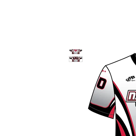
google-site-verification=snwHauE3oCxU7O86Esnd_545Iq-ICH3XldepxBHUERA
Connexion / Inscription
À PROPOS
PRODUITS
MODÈLE
CONTACT