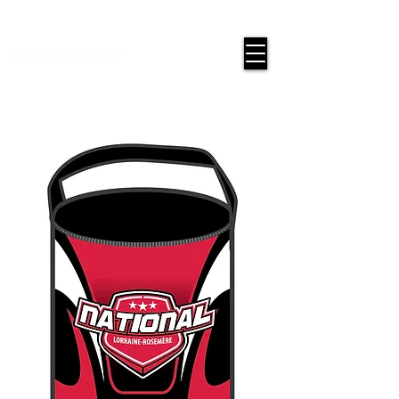
google-site-verification=snwHauE3oCxU7O86Esnd_545Iq-
ICH3XldepxBHUERA
Connexion / Inscription