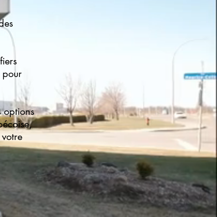
 des
iers
s pour
s options
bécoise,
 votre