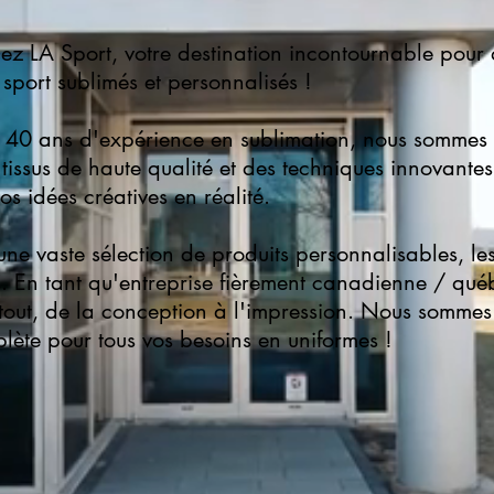
ez LA Sport, votre destination incontournable pour
sport sublimés et personnalisés !
 40 ans d'expérience en sublimation, nous sommes f
s tissus de haute qualité et des techniques innovante
os idées créatives en réalité.
ne vaste sélection de produits personnalisables, le
es. En tant qu'entreprise fièrement canadienne / qué
tout, de la conception à l'impression. Nous sommes
lète pour tous vos besoins en uniformes !