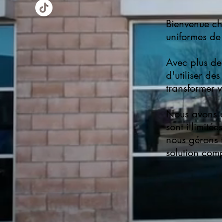
Bienvenue ch
uniformes de 
Avec plus de
d'utiliser de
transformer v
Nous avons u
sont illimité
nous gérons 
solution comp